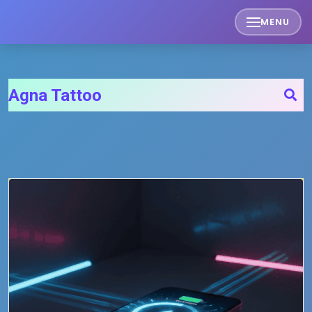
Skip
MENU
to
content
Agna Tattoo