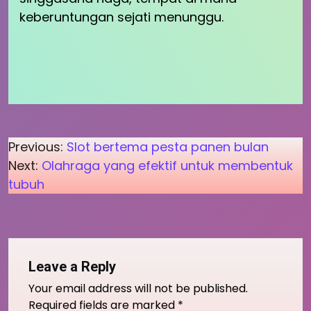
keberuntungan sejati menunggu.
Post
Previous:
Slot bertema pesta panen bulan
Next:
Olahraga yang efektif untuk membentuk
navigation
tubuh
Leave a Reply
Your email address will not be published.
Required fields are marked
*