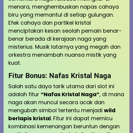
menara, menghembuskan napas cahaya
biru yang memantul di setiap gulungan.
Efek cahaya dan partikel kristal
menciptakan kesan seolah pemain benar-
benar berada di kerajaan naga yang
misterius. Musik latarnya yang megah dan
orkestra menambah nuansa mistik yang
kuat.
Fitur Bonus: Nafas Kristal Naga
Salah satu daya tarik utama dari slot ini
adalah fitur
“Nafas Kristal Naga”
, di mana
naga akan muncul secara acak dan
mengubah simbol tertentu menjadi
wild
berlapis kristal
. Fitur ini dapat memicu
kombinasi kemenangan beruntun dengan