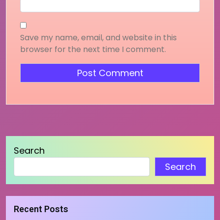
Save my name, email, and website in this
browser for the next time I comment.
Search
Search
Recent Posts