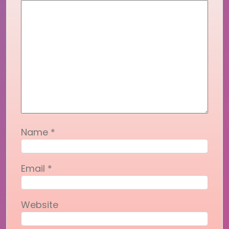
Name
*
Email
*
Website