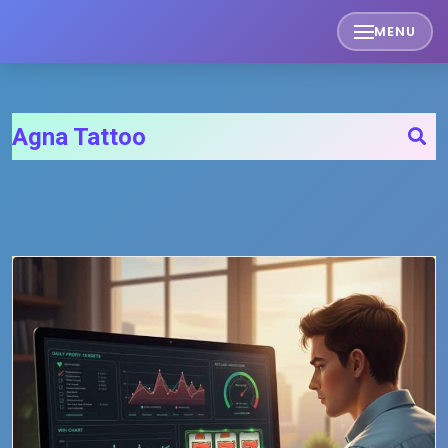
Skip
MENU
to
content
Agna Tattoo