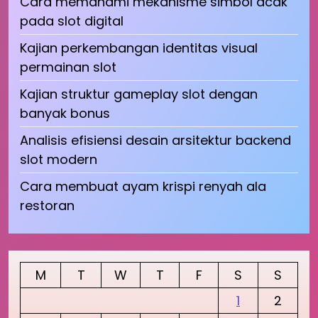
Cara memahami mekanisme simbol acak
pada slot digital
Kajian perkembangan identitas visual
permainan slot
Kajian struktur gameplay slot dengan
banyak bonus
Analisis efisiensi desain arsitektur backend
slot modern
Cara membuat ayam krispi renyah ala
restoran
M
T
W
T
F
S
S
1
2