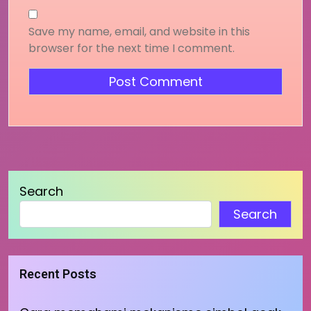
Save my name, email, and website in this
browser for the next time I comment.
Search
Search
Recent Posts