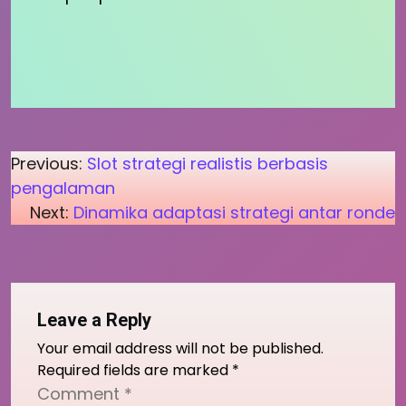
Post
Previous:
Slot strategi realistis berbasis
pengalaman
navigation
Next:
Dinamika adaptasi strategi antar ronde
Leave a Reply
Your email address will not be published.
Required fields are marked
*
Comment
*