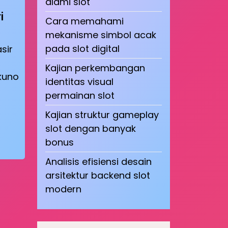
alami slot
i
Cara memahami
mekanisme simbol acak
pada slot digital
sir
n
Kajian perkembangan
kuno
identitas visual
permainan slot
Kajian struktur gameplay
slot dengan banyak
bonus
Analisis efisiensi desain
arsitektur backend slot
modern