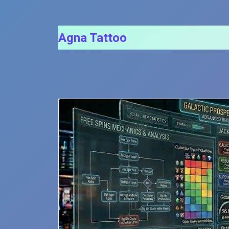
Skip
Agna Tattoo
to
content