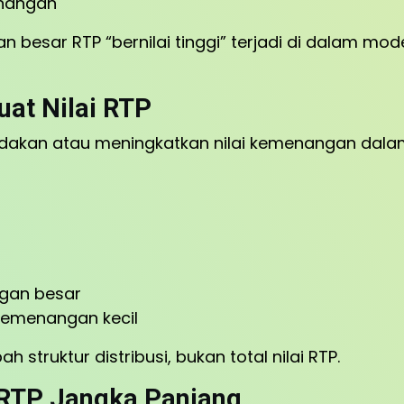
enangan
 besar RTP “bernilai tinggi” terjadi di dalam mod
uat Nilai RTP
andakan atau meningkatkan nilai kemenangan dal
gan besar
 kemenangan kecil
 struktur distribusi, bukan total nilai RTP.
 RTP Jangka Panjang