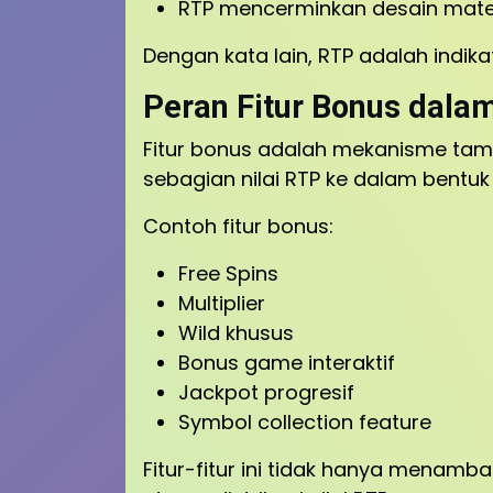
RTP mencerminkan desain matema
Dengan kata lain, RTP adalah indikat
Peran Fitur Bonus dala
Fitur bonus adalah mekanisme tam
sebagian nilai RTP ke dalam bentu
Contoh fitur bonus:
Free Spins
Multiplier
Wild khusus
Bonus game interaktif
Jackpot progresif
Symbol collection feature
Fitur-fitur ini tidak hanya menamba