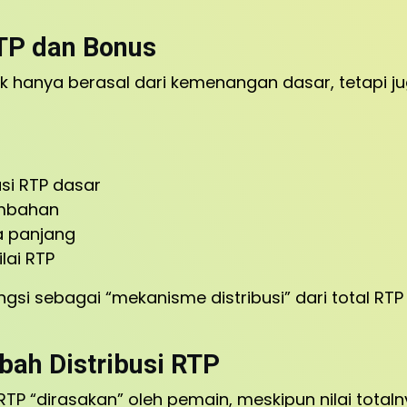
TP dan Bonus
ak hanya berasal dari kemenangan dasar, tetapi j
si RTP dasar
ambahan
a panjang
ilai RTP
gsi sebagai “mekanisme distribusi” dari total RTP
bah Distribusi RTP
P “dirasakan” oleh pemain, meskipun nilai total