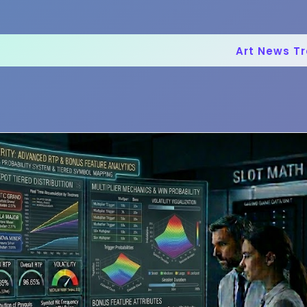
Art
News
Tr