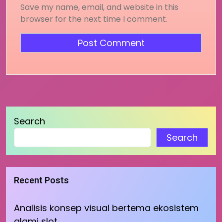
Save my name, email, and website in this
browser for the next time I comment.
Search
Search
Recent Posts
Analisis konsep visual bertema ekosistem
alami slot