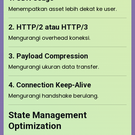
Menempatkan asset lebih dekat ke user.
2. HTTP/2 atau HTTP/3
Mengurangi overhead koneksi.
3. Payload Compression
Mengurangi ukuran data transfer.
4. Connection Keep-Alive
Mengurangi handshake berulang.
State Management
Optimization