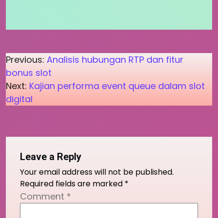
Post
Previous:
Analisis hubungan RTP dan fitur
bonus slot
navigation
Next:
Kajian performa event queue dalam slot
digital
Leave a Reply
Your email address will not be published.
Required fields are marked
*
Comment
*