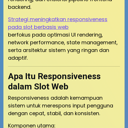
backend.
Strategi meningkatkan responsiveness
pada slot berbasis web
berfokus pada optimasi UI rendering,
network performance, state management,
serta arsitektur sistem yang ringan dan
adaptif.
Apa Itu Responsiveness
dalam Slot Web
Responsiveness adalah kemampuan
sistem untuk merespons input pengguna
dengan cepat, stabil, dan konsisten.
Komponen utama: