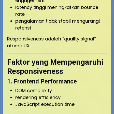
engagement
latency tinggi meningkatkan bounce
rate
pengalaman tidak stabil mengurangi
retensi
Responsiveness adalah “quality signal”
utama UX.
Faktor yang Mempengaruhi
Responsiveness
1. Frontend Performance
DOM complexity
rendering efficiency
JavaScript execution time