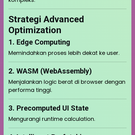
Strategi Advanced
Optimization
1. Edge Computing
Memindahkan proses lebih dekat ke user.
2. WASM (WebAssembly)
Menjalankan logic berat di browser dengan
performa tinggi.
3. Precomputed UI State
Mengurangi runtime calculation.