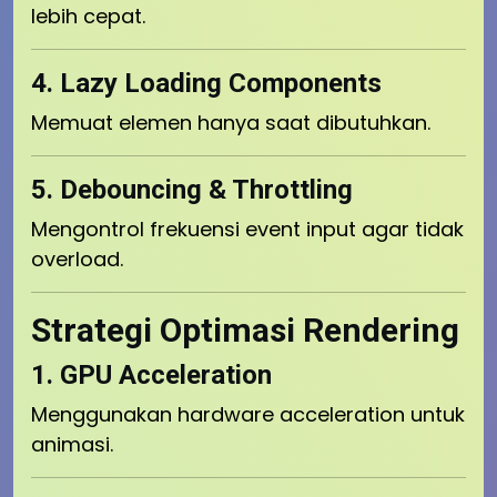
lebih cepat.
4. Lazy Loading Components
Memuat elemen hanya saat dibutuhkan.
5. Debouncing & Throttling
Mengontrol frekuensi event input agar tidak
overload.
Strategi Optimasi Rendering
1. GPU Acceleration
Menggunakan hardware acceleration untuk
animasi.