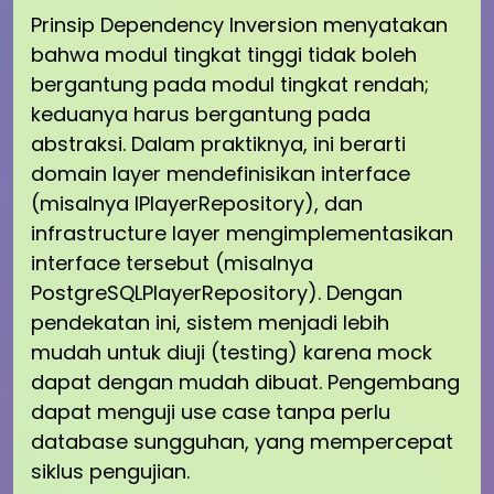
Prinsip Dependency Inversion menyatakan
bahwa modul tingkat tinggi tidak boleh
bergantung pada modul tingkat rendah;
keduanya harus bergantung pada
abstraksi. Dalam praktiknya, ini berarti
domain layer mendefinisikan interface
(misalnya IPlayerRepository), dan
infrastructure layer mengimplementasikan
interface tersebut (misalnya
PostgreSQLPlayerRepository). Dengan
pendekatan ini, sistem menjadi lebih
mudah untuk diuji (testing) karena mock
dapat dengan mudah dibuat. Pengembang
dapat menguji use case tanpa perlu
database sungguhan, yang mempercepat
siklus pengujian.