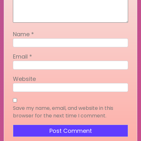
Name
*
Email
*
Website
Save my name, email, and website in this
browser for the next time I comment.