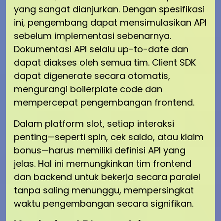
yang sangat dianjurkan. Dengan spesifikasi
ini, pengembang dapat mensimulasikan API
sebelum implementasi sebenarnya.
Dokumentasi API selalu up-to-date dan
dapat diakses oleh semua tim. Client SDK
dapat digenerate secara otomatis,
mengurangi boilerplate code dan
mempercepat pengembangan frontend.
Dalam platform slot, setiap interaksi
penting—seperti spin, cek saldo, atau klaim
bonus—harus memiliki definisi API yang
jelas. Hal ini memungkinkan tim frontend
dan backend untuk bekerja secara paralel
tanpa saling menunggu, mempersingkat
waktu pengembangan secara signifikan.