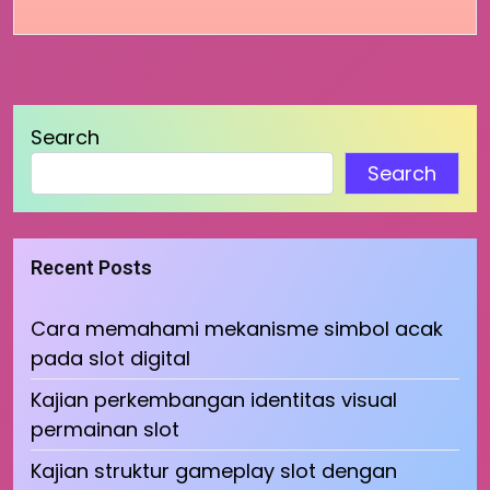
Search
Search
Recent Posts
Cara memahami mekanisme simbol acak
pada slot digital
Kajian perkembangan identitas visual
permainan slot
Kajian struktur gameplay slot dengan