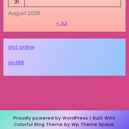
31
August 2026
« Jul
slot online
slot88
Proudly powered by WordPress
|
Built With
Colorful Blog Theme
by Wp Theme Space.