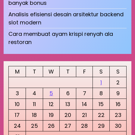
banyak bonus
Analisis efisiensi desain arsitektur backend
slot modern
Cara membuat ayam krispi renyah ala
restoran
M
T
W
T
F
S
S
1
2
3
4
5
6
7
8
9
10
11
12
13
14
15
16
17
18
19
20
21
22
23
24
25
26
27
28
29
30