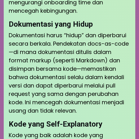
mengurangi onboarding time dan
mencegah kebingungan.
Dokumentasi yang Hidup
Dokumentasi harus “hidup” dan diperbarui
secara berkala. Pendekatan docs-as-code
—di mana dokumentasi ditulis dalam
format markup (seperti Markdown) dan
disimpan bersama kode—memastikan
bahwa dokumentasi selalu dalam kendali
versi dan dapat diperbarui melalui pull
request yang sama dengan perubahan
kode. Ini mencegah dokumentasi menjadi
usang dan tidak relevan.
Kode yang Self-Explanatory
Kode yang baik adalah kode yang