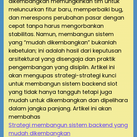
dikembangkan memungkinkan tim untuk
meluncurkan fitur baru, memperbaiki bug,
dan merespons perubahan pasar dengan
cepat tanpa harus mengorbankan
stabilitas. Namun, membangun sistem
yang “mudah dikembangkan” bukanlah
kebetulan; ini adalah hasil dari keputusan
arsitektural yang disengaja dan praktik
pengembangan yang disiplin. Artikel ini
akan mengupas strategi-strategi kunci
untuk membangun sistem backend slot
yang tidak hanya tangguh tetapi juga
mudah untuk dikembangkan dan dipelihara
dalam jangka panjang. Artikel ini akan
membahas
Strategi membangun sistem backend yang
mudah dikembangkan