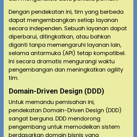
Dengan pendekatan ini, tim yang berbeda
dapat mengembangkan setiap layanan
secara independen. Sebuah layanan dapat
diperbarui, ditingkatkan, atau bahkan
diganti tanpa memengaruhi layanan lain,
selama antarmuka (API) tetap kompatibel.
Ini secara dramatis mengurangi waktu
pengembangan dan meningkatkan agility
tim.
Domain-Driven Design (DDD)
Untuk memandu pemisahan ini,
pendekatan Domain-Driven Design (DDD)
sangat berguna. DDD mendorong
pengembang untuk memodelkan sistem
berdasarkan domain bisnis yang