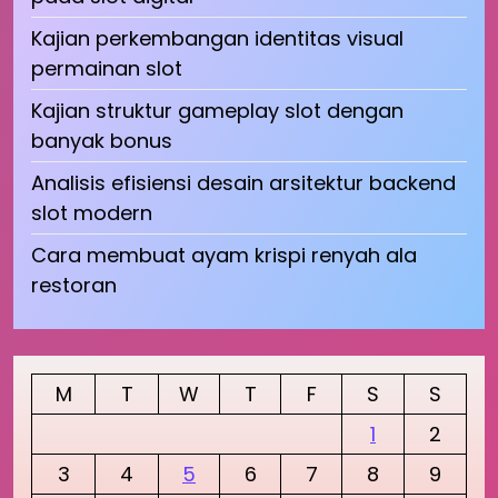
Kajian perkembangan identitas visual
permainan slot
Kajian struktur gameplay slot dengan
banyak bonus
Analisis efisiensi desain arsitektur backend
slot modern
Cara membuat ayam krispi renyah ala
restoran
M
T
W
T
F
S
S
1
2
3
4
5
6
7
8
9