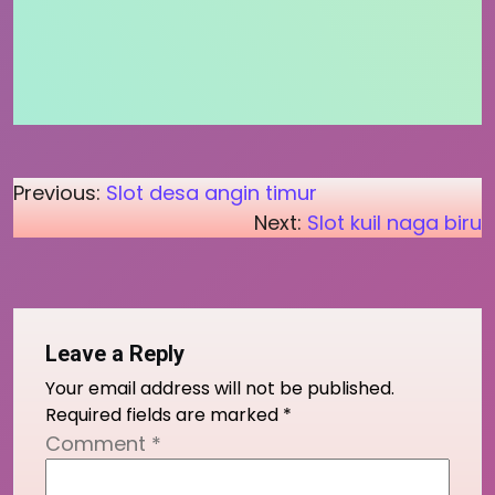
Post
Previous:
Slot desa angin timur
Next:
Slot kuil naga biru
navigation
Leave a Reply
Your email address will not be published.
Required fields are marked
*
Comment
*